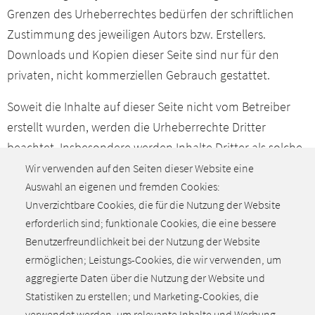
Grenzen des Urheberrechtes bedürfen der schriftlichen
Zustimmung des jeweiligen Autors bzw. Erstellers.
Downloads und Kopien dieser Seite sind nur für den
privaten, nicht kommerziellen Gebrauch gestattet.
Soweit die Inhalte auf dieser Seite nicht vom Betreiber
erstellt wurden, werden die Urheberrechte Dritter
beachtet. Insbesondere werden Inhalte Dritter als solche
gekennzeichnet. Sollten Sie trotzdem auf eine
Wir verwenden auf den Seiten dieser Website eine
Auswahl an eigenen und fremden Cookies:
Urheberrechtsverletzung aufmerksam werden, bitten wir
Unverzichtbare Cookies, die für die Nutzung der Website
um einen entsprechenden Hinweis. Bei Bekanntwerden
erforderlich sind; funktionale Cookies, die eine bessere
von Rechtsverletzungen werden wir derartige Inhalte
Benutzerfreundlichkeit bei der Nutzung der Website
umgehend entfernen.
ermöglichen; Leistungs-Cookies, die wir verwenden, um
aggregierte Daten über die Nutzung der Website und
Der Haftungsausschluss wurde am 23.02.2018 auf
Statistiken zu erstellen; und Marketing-Cookies, die
Grundlage des Generators von eRecht24 erstellt.
verwendet werden, um relevante Inhalte und Werbung