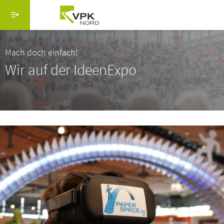
Direkt zum Inhalt
Menü schließen
Suche
Mach doch einfach!
Wir auf der IdeenExpo
Hauptmenü vpk-online.de
Startseite
Über uns
Serviceangebote
IdeenExpo
Aktuelles