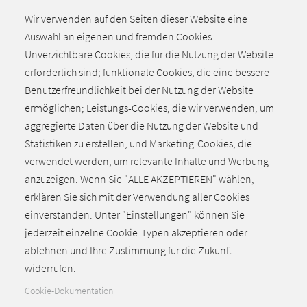
25.08.2026
Umgang mit Mobbing und
Wir verwenden auf den Seiten dieser Website eine
Diskriminierung am
Auswahl an eigenen und fremden Cookies:
Arbeitsplatz
Unverzichtbare Cookies, die für die Nutzung der Website
erforderlich sind; funktionale Cookies, die eine bessere
Benutzerfreundlichkeit bei der Nutzung der Website
26.08.2026
Kosteneinsparung durch
ermöglichen; Leistungs-Cookies, die wir verwenden, um
Digitalisierung und KI in der
aggregierte Daten über die Nutzung der Website und
Produktion
Statistiken zu erstellen; und Marketing-Cookies, die
verwendet werden, um relevante Inhalte und Werbung
Weitere Veranstaltungen
anzuzeigen. Wenn Sie "ALLE AKZEPTIEREN" wählen,
erklären Sie sich mit der Verwendung aller Cookies
einverstanden. Unter "Einstellungen" können Sie
jederzeit einzelne Cookie-Typen akzeptieren oder
Zurück zum Seitenanfang
ablehnen und Ihre Zustimmung für die Zukunft
widerrufen.
Cookie-Dokumentation